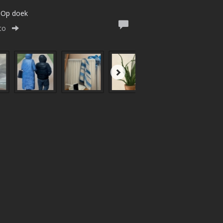
| Op doek
to