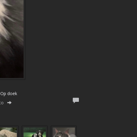
| Op doek
to