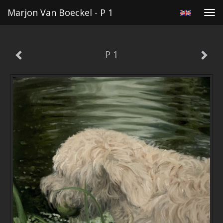
Marjon Van Boeckel - P 1
Tog
navi
P 1