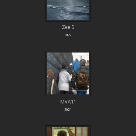
Zee 5
2022
MVA11
2021