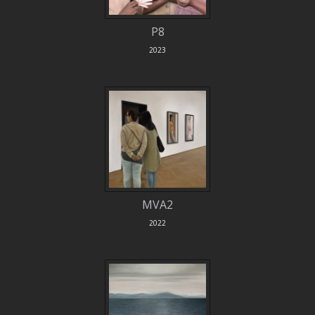
P8
2023
MVA2
2022