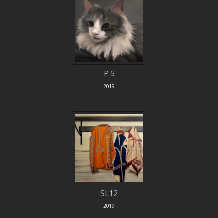
P 5
2019
SL12
2019