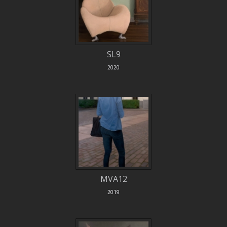
SL9
2020
MVA12
2019