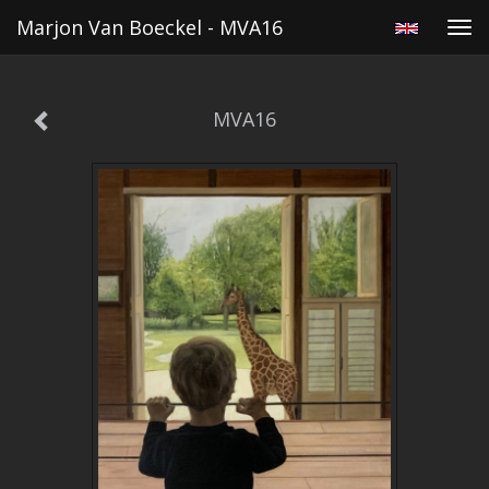
Marjon Van Boeckel - MVA16
Tog
navi
MVA16