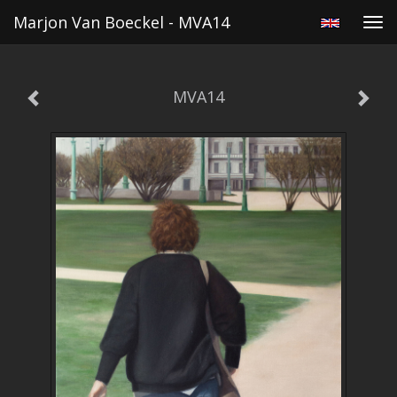
Marjon Van Boeckel - MVA14
Tog
navi
MVA14