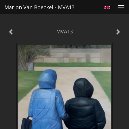
Marjon Van Boeckel - MVA13
Tog
navi
MVA13