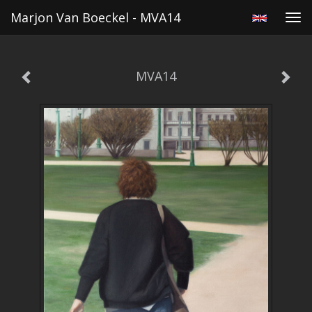
Marjon Van Boeckel - MVA14
Tog
navi
MVA14