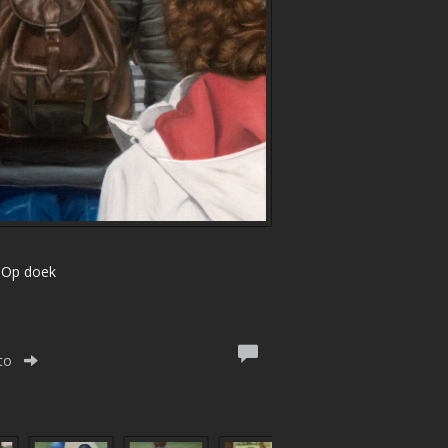
| Op doek
to