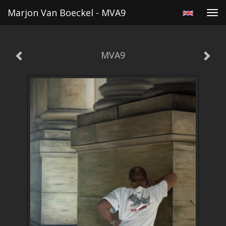
Marjon Van Boeckel - MVA9
Tog
navi
MVA9