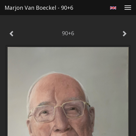
Marjon Van Boeckel - 90+6
Tog
navi
90+6