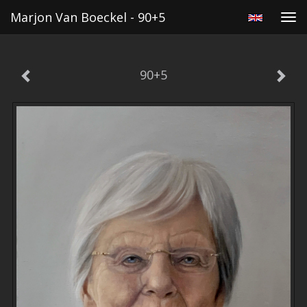
Marjon Van Boeckel - 90+5
Tog
navi
90+5