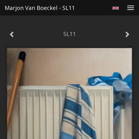
Marjon Van Boeckel - SL11
Tog
navi
SL11