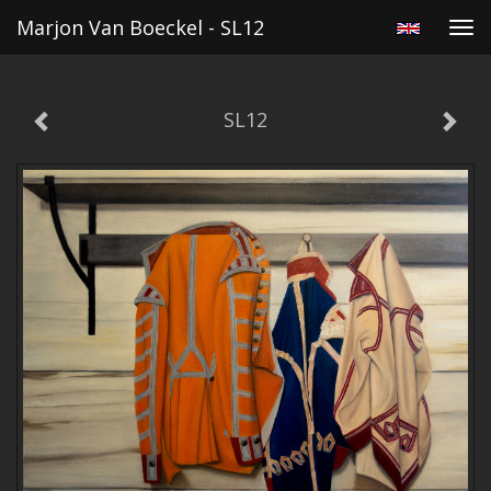
Marjon Van Boeckel - SL12
Tog
navi
SL12